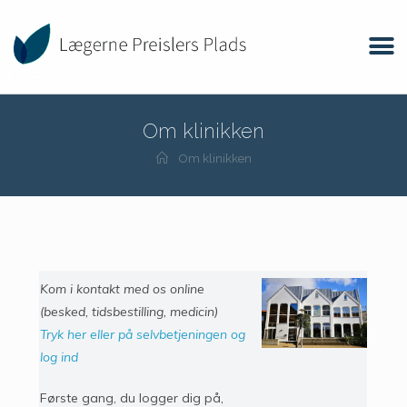
Om klinikken
Om klinikken
Kom i kontakt med os online
(besked, tidsbestilling, medicin)
Tryk her eller på selvbetjeningen og
log ind
Første gang, du logger dig på,